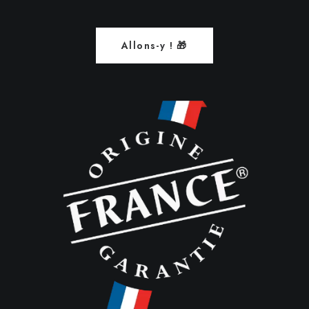
Allons-y ! 🎁