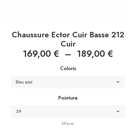
Chaussure Ector Cuir Basse 212
Cuir
Plage
169,00
€
–
189,00
€
de
Coloris
prix :
169,0
à
Pointure
189,0
Effacer