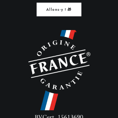
Allons-y ! 🎁