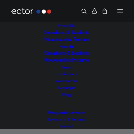
Pour elle
Sneakers & Baskets
Nouveautés Femme
Pour lui
Sneakers & baskets
Nouveautés Homme
Végan
Le lyocell / tencel : une
Fin de série
Accessoires
matière écologique
Le projet
incroyable
Blog
Nos points de vente
23 MAI 2023
|
IN
LE BLOG ECTOR
|
BY
LOÏCK
Livraisons & Retours
Contact