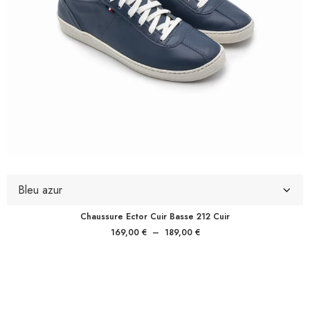
Chaussure Ector Cuir Basse 212 Cuir
Plage
169,00
€
–
189,00
€
de
prix :
169,00 €
à
189,00 €