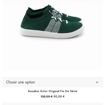
Sneaker Ector Original Fin De Série
Le
Le
125,00
€
90,00
€
prix
prix
initial
actuel