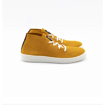
était :
est :
125,00 €.
90,00 €.