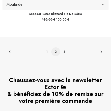
Sneaker Ector Blizzard Fin De Série
Le
Le
130,00
€
100,00
€
prix
prix
initial
actuel
était :
est :
130,00 €.
100,00 €.
1
2
3
Chaussez-vous avec la newsletter
Ector 👟
& bénéficiez de 10% de remise sur
votre première commande