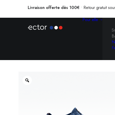
Livraison offerte dès 100€
• Retour gratuit sou
Pour elle
S
B
N
F