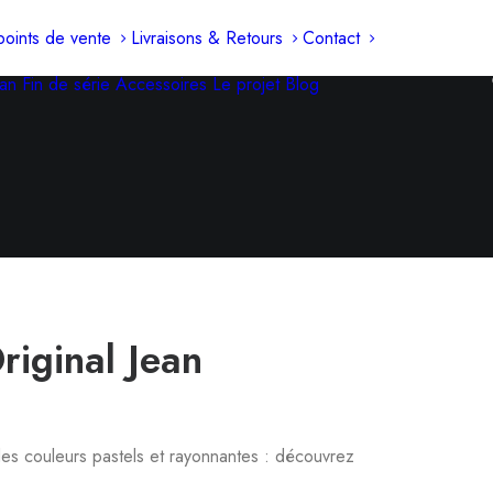
oints de vente
Livraisons & Retours
Contact
an
Fin de série
Accessoires
Le projet
Blog
riginal Jean
 des couleurs pastels et rayonnantes : découvrez