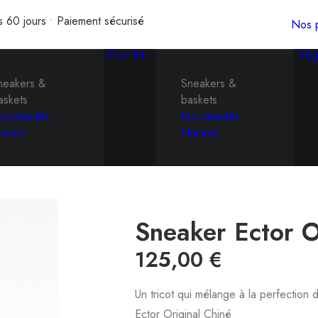
s 60 jours • Paiement sécurisé
Nos p
Pour lui
Vég
neakers &
Sneakers &
askets
baskets
ouveautés
Nouveautés
emme
Homme
Sneaker Ector O
125,00
€
Un tricot qui mélange à la perfection
Ector Original Chiné