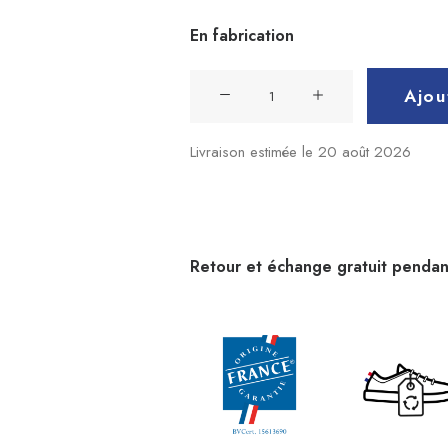
En fabrication
quantité
Ajou
de
Sneaker
Livraison estimée le 20 août 2026
Ector
Original
Jean
Retour et échange gratuit pendan