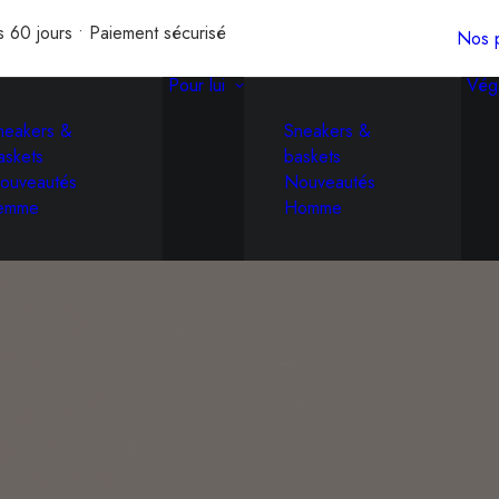
s 60 jours • Paiement sécurisé
Nos p
Pour lui
Vég
neakers &
Sneakers &
askets
baskets
ouveautés
Nouveautés
emme
Homme