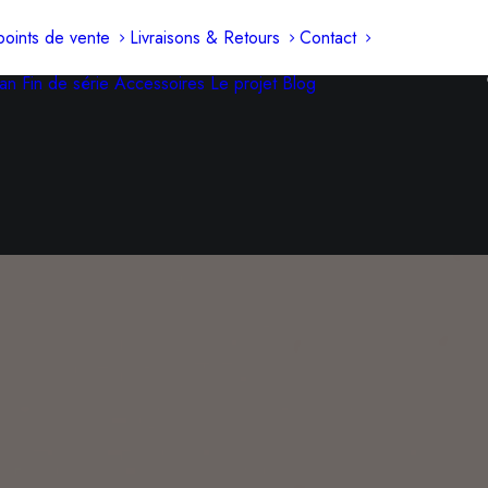
oints de vente
Livraisons & Retours
Contact
an
Fin de série
Accessoires
Le projet
Blog