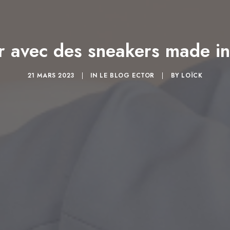
er avec des sneakers made i
21 MARS 2023
|
IN
LE BLOG ECTOR
|
BY
LOÏCK