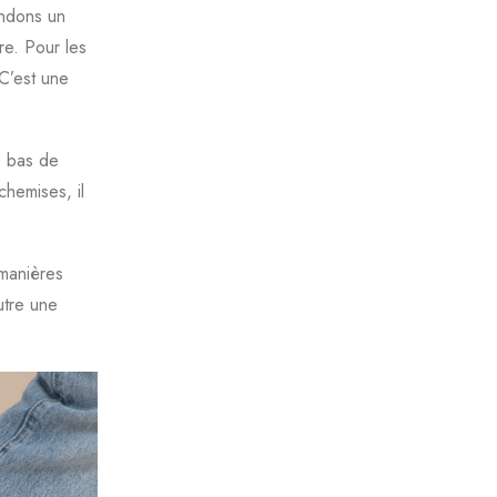
andons un
re. Pour les
 C’est une
e bas de
chemises, il
 manières
utre une