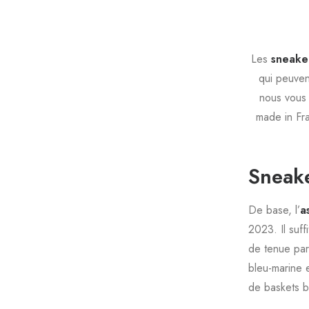
Les
sneake
qui peuven
nous vous
made in Fr
Sneake
De base, l’
a
2023. Il suf
de tenue par
bleu-marine e
de baskets b