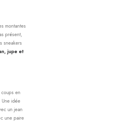
es montantes
as présent,
s sneakers
an, jupe et
s coups en
. Une idée
vec un jean
ec une paire