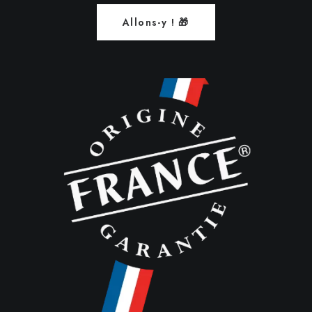
Allons-y ! 🎁