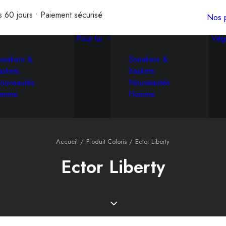
s 60 jours • Paiement sécurisé
Nos p
Pour lui
Vég
neakers &
Sneakers &
askets
baskets
ouveautés
Nouveautés
emme
Homme
Accueil
Produit Coloris
Ector Liberty
Ector Liberty