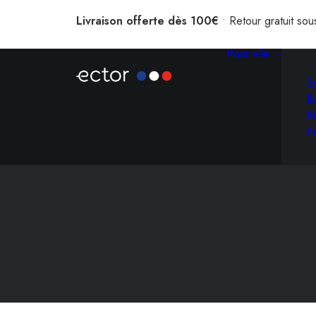
Livraison offerte dès 100€
• Retour gratuit sou
Pour elle
S
B
N
F