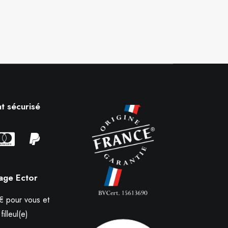
t sécurisé
nage Ector
 pour vous et
filleul(e)